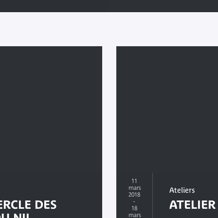
11
mars
Ateliers
2018
ERCLE DES
-
ATELIER
18
U NIL
mars