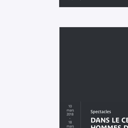
10
mars
Spectacles
2018
-
DANS LE C
18
HOMMES D
mars