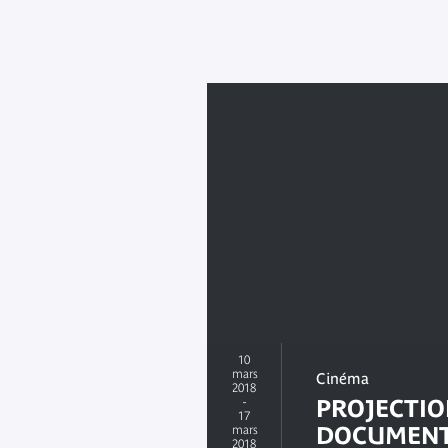
10
mars
Cinéma
2018
-
PROJECTI
17
DOCUMENT
mars
2018