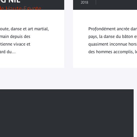
2018
de Haute-Egypte
joute, danse et art martial,
Profondément ancrée dans
 main depuis des
pays, la danse du bâton e
ptienne vivace et
quasiment inconnue hors 
egard du…
des hommes accomplis, le