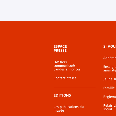
Menu
ESPACE
SI VOU
de
PRESSE
bas-
Adhéren
de-
Dossiers,
page
communiqués,
Enseign
bandes annonces
animate
Contact presse
Jeune 1
Famille
EDITIONS
Règlem
Relais 
Les publications du
social
musée