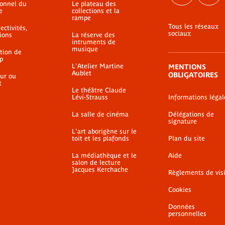
ionnel du
Le plateau des
e
collections et la
rampe
Tous les réseaux
ectivités,
sociaux
ions
La réserve des
intruments de
musique
ation de
p
L'Atelier Martine
MENTIONS
Aublet
OBLIGATOIRES
ur ou
t
Le théâtre Claude
Lévi-Strauss
Informations légal
La salle de cinéma
Délégations de
signature
L'art aborigène sur le
toit et les plafonds
Plan du site
La médiathèque et le
Aide
salon de lecture
Jacques Kerchache
Règlements de vis
Cookies
Données
personnelles