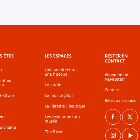
S ÊTES
LES ESPACES
RESTER EN
CONTACT
t
Une architecture,
une histoire
Abonnement
Newsletter
ant ou
ur
Le jardin
Contact
8-30 ans
Le mur végétal
Réseaux sociaux
La librairie / boutique
ent
Les restaurants du
musée
du champ
The River