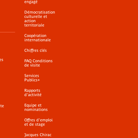
engagé
Démocratisation
culturelle et
action
territoriale
Coopération
internationale
Chiffres clés
es
FAQ Conditions
de visite
Services
Publics+
Rapports
d'activité
Equipe et
ite
nominations
Offres d'emploi
et de stage
Jacques Chirac