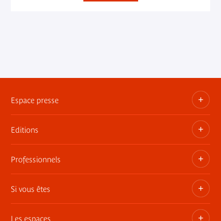
Espace presse
Editions
Dossiers, communiqués, bandes annonces
Contact presse
Professionnels
Les publications du musée
Si vous êtes
Privatisez les espaces
Expositions itinérantes
Les espaces