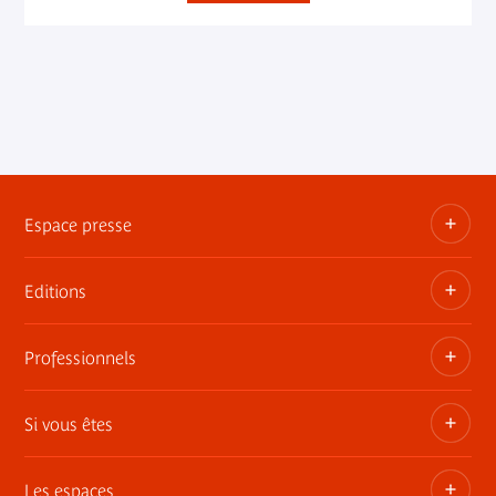
Espace presse
Editions
Dossiers, communiqués, bandes annonces
Contact presse
Professionnels
Les publications du musée
Si vous êtes
Privatisez les espaces
Expositions itinérantes
Les espaces