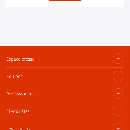
Espace presse
Editions
Dossiers, communiqués, bandes annonces
Contact presse
Professionnels
Les publications du musée
Si vous êtes
Privatisez les espaces
Expositions itinérantes
Les espaces