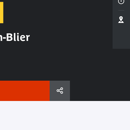
N
-Blier