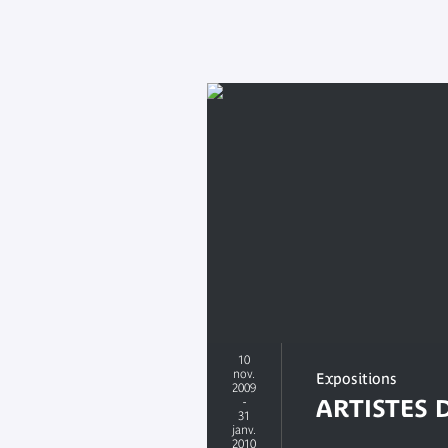
10
nov.
Expositions
2009
-
ARTISTES 
31
janv.
2010