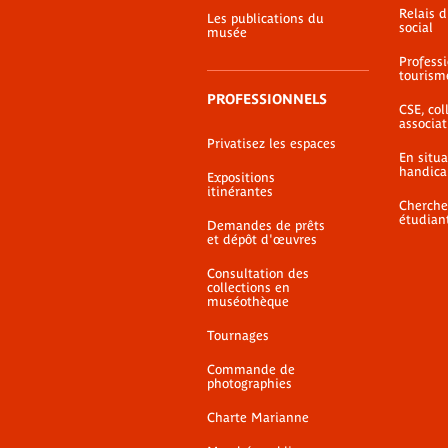
Relais 
Les publications du
social
musée
Profess
tourism
PROFESSIONNELS
CSE, coll
associat
Privatisez les espaces
En situ
handica
Expositions
itinérantes
Cherche
étudian
Demandes de prêts
et dépôt d'œuvres
Consultation des
collections en
muséothèque
Tournages
Commande de
photographies
Charte Marianne