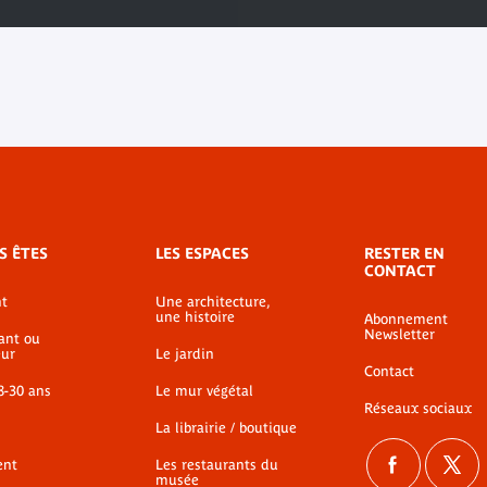
S ÊTES
LES ESPACES
RESTER EN
CONTACT
t
Une architecture,
une histoire
Abonnement
Newsletter
ant ou
ur
Le jardin
Contact
8-30 ans
Le mur végétal
Réseaux sociaux
La librairie / boutique
ent
Les restaurants du
musée