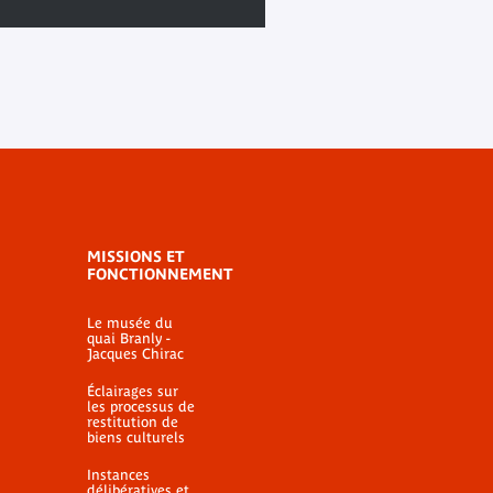
MISSIONS ET
FONCTIONNEMENT
Le musée du
quai Branly -
Jacques Chirac
Éclairages sur
les processus de
restitution de
biens culturels
Instances
délibératives et