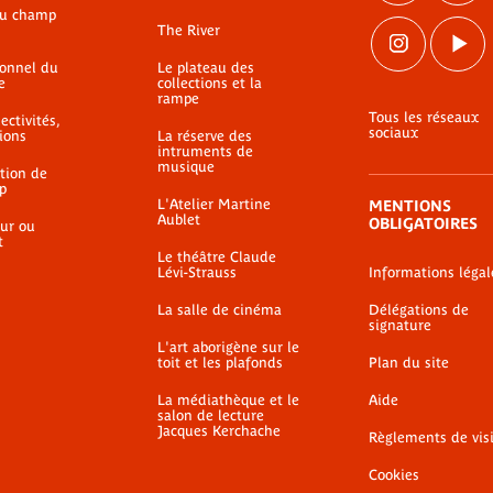
du champ
The River
ionnel du
Le plateau des
e
collections et la
rampe
Tous les réseaux
ectivités,
sociaux
ions
La réserve des
intruments de
musique
ation de
p
L'Atelier Martine
MENTIONS
Aublet
OBLIGATOIRES
ur ou
t
Le théâtre Claude
Lévi-Strauss
Informations légal
La salle de cinéma
Délégations de
signature
L'art aborigène sur le
toit et les plafonds
Plan du site
La médiathèque et le
Aide
salon de lecture
Jacques Kerchache
Règlements de vis
Cookies