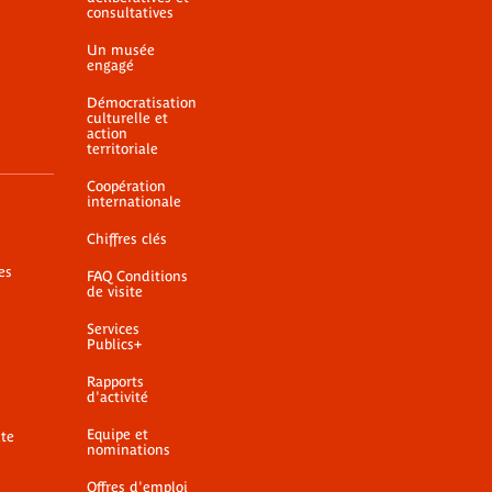
consultatives
Un musée
engagé
Démocratisation
culturelle et
action
territoriale
Coopération
internationale
Chiffres clés
es
FAQ Conditions
de visite
Services
Publics+
Rapports
d'activité
Equipe et
ite
nominations
Offres d'emploi