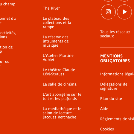
du champ
The River
ionnel du
Le plateau des
e
collections et la
rampe
Tous les réseaux
ectivités,
sociaux
ions
La réserve des
intruments de
musique
ation de
p
L'Atelier Martine
MENTIONS
Aublet
OBLIGATOIRES
ur ou
t
Le théâtre Claude
Lévi-Strauss
Informations légal
La salle de cinéma
Délégations de
signature
L'art aborigène sur le
toit et les plafonds
Plan du site
La médiathèque et le
Aide
salon de lecture
Jacques Kerchache
Règlements de vis
Cookies