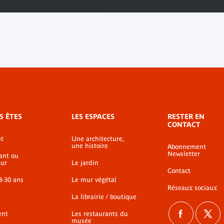
S ÊTES
LES ESPACES
RESTER EN
CONTACT
t
Une architecture,
une histoire
Abonnement
Newsletter
ant ou
ur
Le jardin
Contact
8-30 ans
Le mur végétal
Réseaux sociaux
La librairie / boutique
ent
Les restaurants du
musée