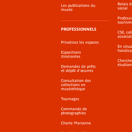
Relais 
Les publications du
social
musée
Profess
tourism
PROFESSIONNELS
CSE, coll
associat
Privatisez les espaces
En situ
handica
Expositions
itinérantes
Cherche
étudian
Demandes de prêts
et dépôt d'œuvres
Consultation des
collections en
muséothèque
Tournages
Commande de
photographies
Charte Marianne