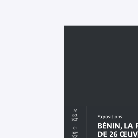
26
oct.
Expositions
2021
-
BÉNIN, LA
01
DE 26 ŒUVR
nov.
2021