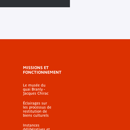
MISSIONS ET
FONCTIONNEMENT
Le musée du
quai Branly -
Jacques Chirac
Éclairages sur
les processus de
restitution de
biens culturels
Instances
délibératives et