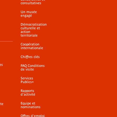
consultatives
Un musée
engagé
Démocratisation
culturelle et
action
territoriale
Coopération
internationale
Chiffres clés
es
FAQ Conditions
de visite
Services
Publics+
Rapports
d'activité
Equipe et
ite
nominations
Offres d'emploi