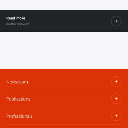
Read more
Related resources
Préparez votre visite
Les espaces du musée
Internal link
Internal link
Newsroom
Publications
Information kits, press releases, trailers
Press contact
Professionals
The museum publications