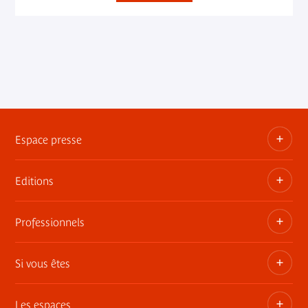
Espace presse
Editions
Dossiers, communiqués, bandes annonces
Contact presse
Professionnels
Les publications du musée
Si vous êtes
Privatisez les espaces
Expositions itinérantes
Les espaces