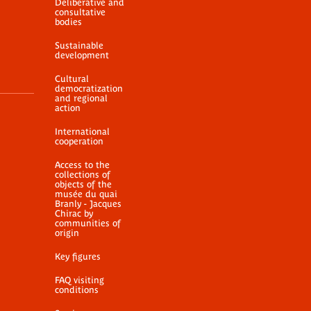
Deliberative and
consultative
bodies
Sustainable
development
Cultural
democratization
and regional
action
International
cooperation
Access to the
collections of
objects of the
musée du quai
Branly - Jacques
Chirac by
communities of
origin
Key figures
FAQ visiting
conditions