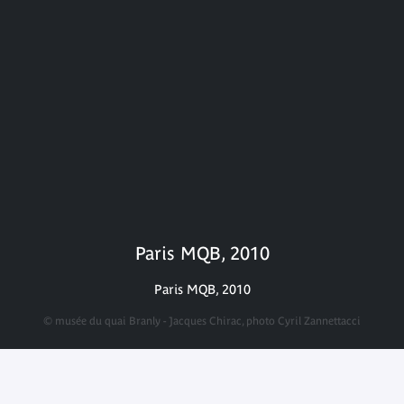
Paris MQB, 2010
Paris MQB, 2010
© musée du quai Branly - Jacques Chirac, photo Cyril Zannettacci