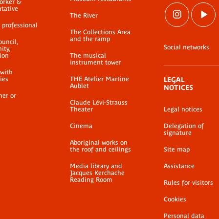
worker &
ntative
The River
 professional
The Collections Area
and the ramp
ouncil,
Social networks
ty,
ion
The musical
instrument tower
 with
ties
THE Atelier Martine
LEGAL
Aublet
NOTICES
her or
Claude Lévi-Strauss
Theater
Legal notices
Cinema
Delegation of
signature
Aboriginal works on
the roof and ceilings
Site map
Media library and
Assistance
Jacques Kerchache
Reading Room
Rules for visitors
Cookies
Personal data