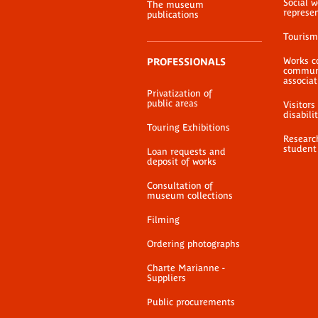
Social 
The museum
represe
publications
Tourism
Works c
PROFESSIONALS
communi
associat
Privatization of
public areas
Visitors
disabili
Touring Exhibitions
Researc
student
Loan requests and
deposit of works
Consultation of
museum collections
Filming
Ordering photographs
Charte Marianne -
Suppliers
Public procurements