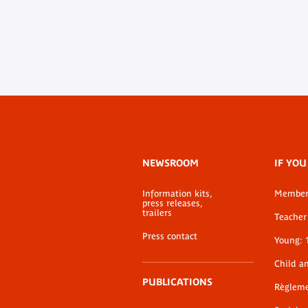
Footer
NEWSROOM
IF YOU
menu
Information kits,
Membe
press releases,
trailers
Teacher 
Press contact
Young: 
Child a
PUBLICATIONS
Règlem