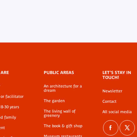
 ARE
PUBLIC AREAS
LET'S STAY IN
TOUCH!
r
An architecture for a
dream
Newsletter
or facilitator
The garden
Contact
18-30 years
The living wall of
All social media
greenery
nd family
The book & gift shop
ent
Museum restaurants