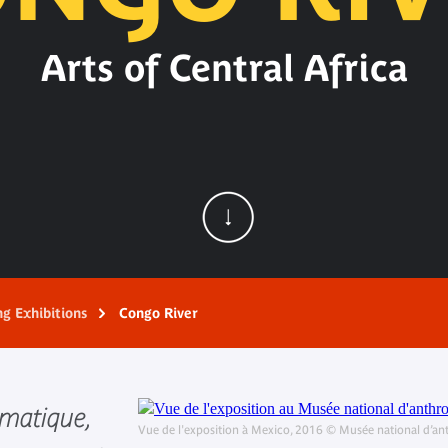
Arts of Central Africa
ng Exhibitions
Congo River
ématique,
Vue de l'exposition à Mexico, 2016 © Musée national d’an