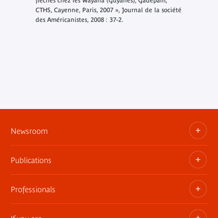
flèches chez les Wayana (Guyanes), Gadepam,
CTHS, Cayenne, Paris, 2007 », Journal de la société
des Américanistes, 2008 : 37-2.
Newsroom
Publications
Information kits, press releases, trailers
Press contact
Professionals
The museum publications