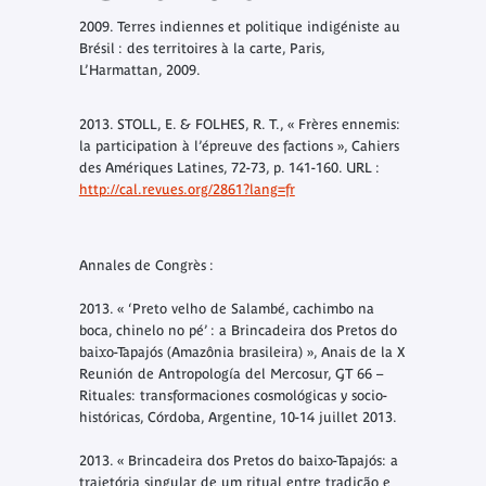
2009.
Terres indiennes et politique indigéniste au
Brésil : des territoires à la carte,
Paris,
L’Harmattan, 2009.
2013. STOLL, E. & FOLHES, R. T., « Frères ennemis:
la participation à l’épreuve des factions », Cahiers
des Amériques Latines, 72-73, p. 141-160. URL :
http://cal.revues.org/2861?lang=fr
Annales de Congrès :
2013. « ‘Preto velho de Salambé, cachimbo na
boca, chinelo no pé’ : a Brincadeira dos Pretos do
baixo-Tapajós (Amazônia brasileira) »,
Anais de la X
Reunión de Antropología del Mercosur
, GT 66 –
Rituales: transformaciones cosmológicas y socio-
históricas, Córdoba, Argentine, 10-14 juillet 2013.
2013. « Brincadeira dos Pretos do baixo-Tapajós: a
trajetória singular de um ritual entre tradição e