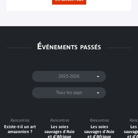
Événements passés
2025-2026
Tous les pays
Rencontres
Rencontres
Rencontres
Renc
Existe-t-il un art
Les soies
Les soies
Les
amazonien ?
sauvages d'Asie
sauvages d'Asie
sauvag
et d'Afrique
et d'Afrique
et d'