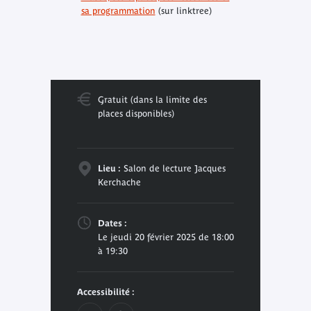
sa programmation
(sur linktree)
Gratuit (dans la limite des
places disponibles)
Lieu :
Salon de lecture Jacques
Kerchache
Dates :
Le jeudi 20 février 2025 de 18:00
à 19:30
Accessibilité :