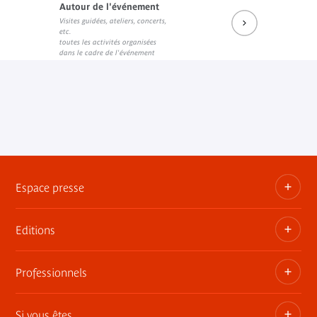
Autour de l'événement
Visites guidées, ateliers, concerts,
Prochains rendez-vous du salon de lecture JK
Réécouter les dernières rencontres
Prochains événements sur Fa
etc.
Lien externe
Lien externe
Lien externe
toutes les activités organisées
dans le cadre de l'événement
Espace presse
Editions
Dossiers, communiqués, bandes annonces
Contact presse
Professionnels
Les publications du musée
Si vous êtes