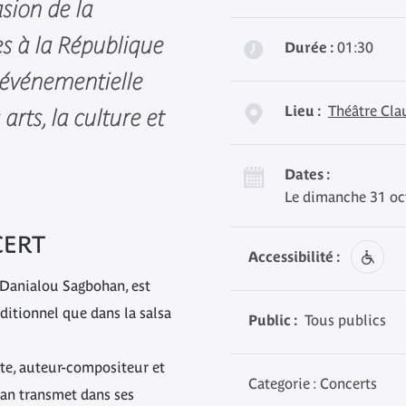
asion de la
es à la République
Durée :
01:30
événementielle
Lieu :
Théâtre Cla
arts, la culture et
Dates :
Le dimanche 31 oct
CERT
Accessibilité :
Danialou Sagbohan, est
raditionnel que dans la salsa
Public :
Tous publics
ste, auteur-compositeur et
Categorie : Concerts
han transmet dans ses