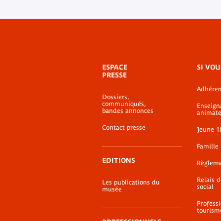
Menu
ESPACE
SI VOU
de
PRESSE
bas-
Adhéren
de-
Dossiers,
page
communiqués,
Enseign
bandes annonces
animate
Contact presse
Jeune 1
Famille
EDITIONS
Règlem
Relais 
Les publications du
social
musée
Profess
tourism