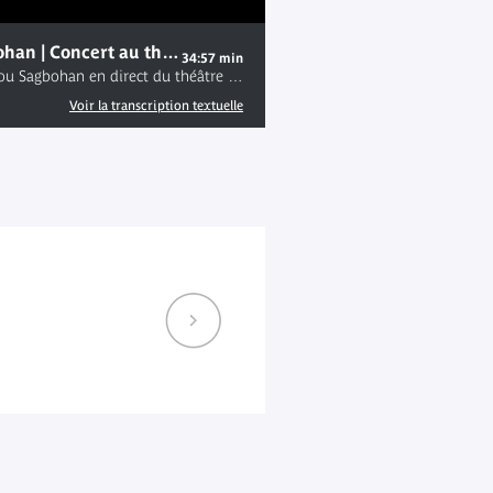
Danialou Sagbohan | Concert au théâtre Claude Lévi-Strauss le 31.10.21
34:57 min
Concert de Danialou Sagbohan en direct du théâtre Claude Lévi-Strauss le 31.10.21 Surnommé "l’homme-orchestre", Danialou Sagbohan, est aussi à l’aise dans le répertoire traditionnel que dans la salsa ou le jazz… Maître percussionniste et guitariste, auteur-compositeur et chanteur, star en son pays, Sagbohan transmet dans ses chansons son attachement à ses racines culturelles et son engagement pour le Bénin. Distribution : • Danialou Sagbohan • Raïmi Sagbohan • Olivier Dosseh • Isaac Agboyinou Vidjennagni • Issiaka Odoulami • Djimon Pascal Sourou • Sourou Jacob Tokinde • Gabin Dandjesso • Samuel Agossou Mahoussi Plus d'informations sur le concert : https://www.quaibranly.fr/fr/expositions-evenements/au-musee/spectacles-fetes-et-evenements/concerts/details-de-levenement/e/danialou-sagbohan-39227/
Voir la transcription textuelle