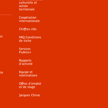
culturelle et
action
territoriale
Coopération
internationale
Chiffres clés
es
FAQ Conditions
de visite
Services
Publics+
Rapports
d'activité
Equipe et
ite
nominations
Offres d'emploi
et de stage
Jacques Chirac