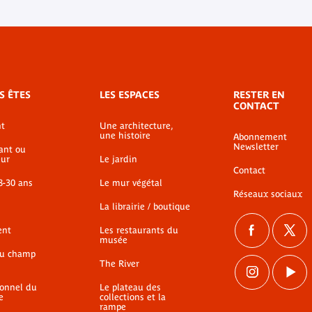
S ÊTES
LES ESPACES
RESTER EN
CONTACT
t
Une architecture,
une histoire
Abonnement
Newsletter
ant ou
ur
Le jardin
Contact
8-30 ans
Le mur végétal
Réseaux sociaux
La librairie / boutique
ent
Les restaurants du
musée
du champ
The River
ionnel du
Le plateau des
e
collections et la
rampe