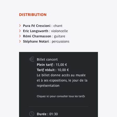
DISTRIBUTION
Pura Fé Crescioni
: chant
Eric Longsworth
: violoncelle
Rémi Charmasson
: guitare
Stéphane Notari
: percussions
Billet concert
Plein tarif :
15,00 €
Tarif réduit :
10,00 €
Le billet donne accès au musée
et à ses expositions, le jour de la
représentation
Cliquez ici pour consulter tous les tarifs
Durée :
01:30