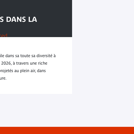
S DANS LA
ted
e dans sa toute sa diversité à
 2026, à travers une riche
ojetés au plein air, dans
ure.