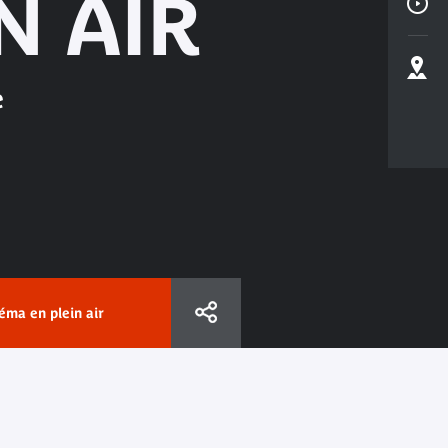
N AIR
e
néma en plein air