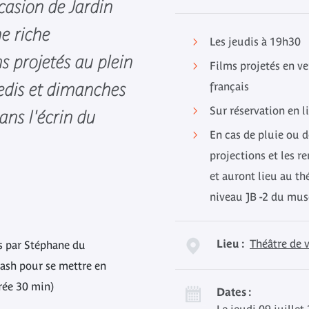
ccasion de Jardin
ne riche
Les jeudis à 19h30
 projetés au plein
Films projetés en ve
amedis et dimanches
français
Sur réservation en l
dans l'écrin du
En cas de pluie ou d
projections et les 
et auront lieu au th
niveau JB -2 du mus
Lieu :
Théâtre de 
s par Stéphane du
lash pour se mettre en
urée 30 min)
Dates :