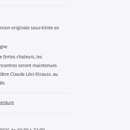
rsion originale sous-titrée en
igne
e fortes chaleurs, les
rencontres seront maintenues
éâtre Claude Lévi-Strauss, au
ée.
verdure