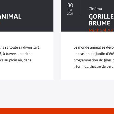
30
Cinéma
juil.
2026
ANIMAL
GORILLE
BRUME
y
Michael Ap
s sa toute sa diversité à
Le monde animal se dévoil
, à travers une riche
l'occasion de Jardin d'été
s au plein air, dans
programmation de films pr
l'écrin du théâtre de verd