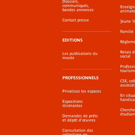
Dossiers,
page
communiqués,
Enseign
bandes annonces
animate
Contact presse
Jeune 1
Famille
EDITIONS
Règlem
Relais 
Les publications du
social
musée
Profess
tourism
PROFESSIONNELS
CSE, coll
associat
Privatisez les espaces
En situ
handica
Expositions
itinérantes
Cherche
étudian
Demandes de prêts
et dépôt d'œuvres
Consultation des
collections en