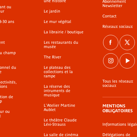
une histoire
Abonnement
Newsletter
ant ou
ur
Le jardin
Contact
8-30 ans
Le mur végétal
Réseaux sociaux
La librairie / boutique
ent
Les restaurants du
musée
du champ
The River
ionnel du
Le plateau des
e
collections et la
rampe
Tous les réseaux
ectivités,
sociaux
ions
La réserve des
intruments de
musique
ation de
p
L'Atelier Martine
MENTIONS
Aublet
OBLIGATOIRES
ur ou
t
Le théâtre Claude
Lévi-Strauss
Informations légal
La salle de cinéma
Délégations de