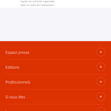
toutes les activités organisées
dans le cadre de l'événement
Espace presse
Editions
Dossiers, communiqués, bandes annonces
Contact presse
Professionnels
Les publications du musée
Si vous êtes
Privatisez les espaces
Expositions itinérantes