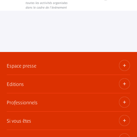
toutes les activités organisées
dans le cadre de l'événement
Espace presse
Editions
Dossiers, communiqués, bandes annonces
Contact presse
Professionnels
Les publications du musée
Si vous êtes
Privatisez les espaces
Expositions itinérantes