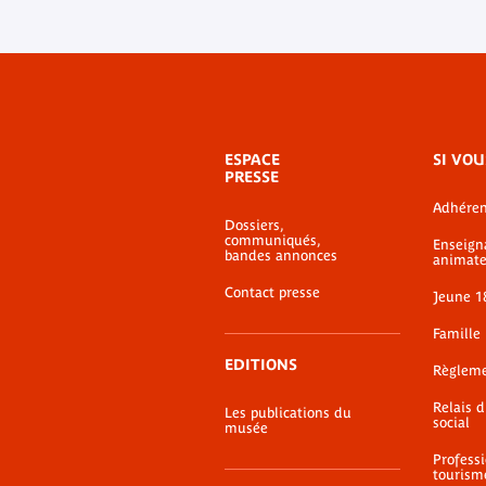
Menu
ESPACE
SI VOU
de
PRESSE
bas-
Adhéren
de-
Dossiers,
page
communiqués,
Enseign
bandes annonces
animate
Contact presse
Jeune 1
Famille
EDITIONS
Règlem
Relais 
Les publications du
social
musée
Profess
tourism