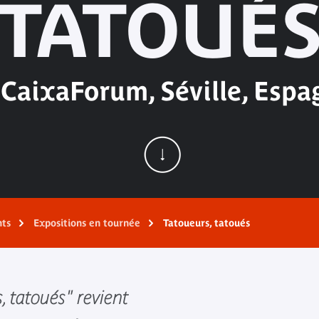
TATOUÉ
 CaixaForum, Séville, Espa
nts
Expositions en tournée
Tatoueurs, tatoués
, tatoués" revient