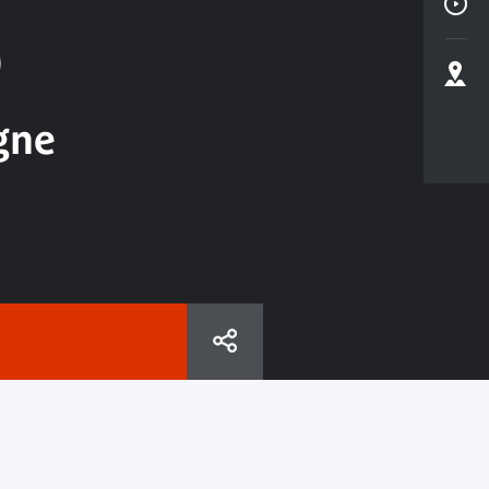
S
gne