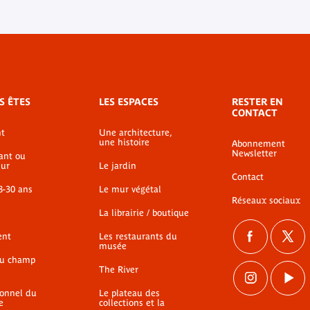
S ÊTES
LES ESPACES
RESTER EN
CONTACT
t
Une architecture,
une histoire
Abonnement
Newsletter
ant ou
ur
Le jardin
Contact
8-30 ans
Le mur végétal
Réseaux sociaux
La librairie / boutique
ent
Les restaurants du
musée
du champ
The River
ionnel du
Le plateau des
e
collections et la