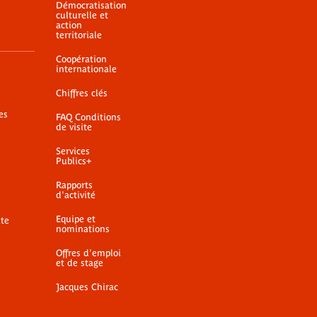
Démocratisation
culturelle et
action
territoriale
Coopération
internationale
Chiffres clés
es
FAQ Conditions
de visite
Services
Publics+
Rapports
d'activité
Equipe et
ite
nominations
Offres d'emploi
et de stage
Jacques Chirac