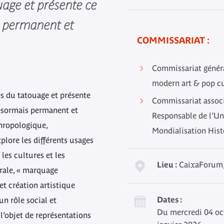
uage et présente ce
 permanent et
COMMISSARIAT :
Commissariat généra
modern art & pop c
es du tatouage et présente
Commissariat associ
ésormais permanent et
Responsable de l’Un
hropologique,
Mondialisation His
xplore les différents usages
les cultures et les
Lieu :
CaixaForum, 
trale, « marquage
 et création artistique
Dates :
n rôle social et
Du mercredi 04 oc
l’objet de représentations