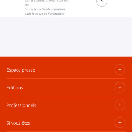
Visites guidées, ateliers, concerts,
etc.
toutes les activités organisées
dans le cadre de l'événement
Espace presse
Editions
Dossiers, communiqués, bandes annonces
Contact presse
Professionnels
Les publications du musée
Si vous êtes
Privatisez les espaces