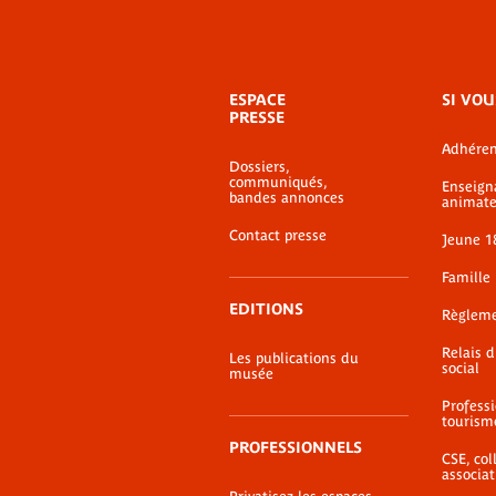
Menu
ESPACE
SI VOU
de
PRESSE
bas-
Adhéren
de-
Dossiers,
page
communiqués,
Enseign
bandes annonces
animate
Contact presse
Jeune 1
Famille
EDITIONS
Règlem
Relais 
Les publications du
social
musée
Profess
tourism
PROFESSIONNELS
CSE, coll
associat