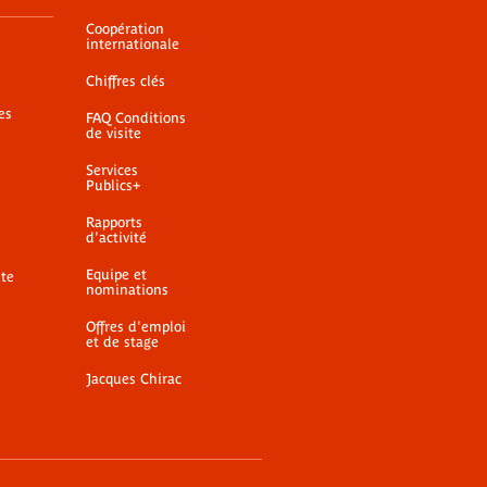
Coopération
internationale
Chiffres clés
es
FAQ Conditions
de visite
Services
Publics+
Rapports
d'activité
Equipe et
ite
nominations
Offres d'emploi
et de stage
Jacques Chirac