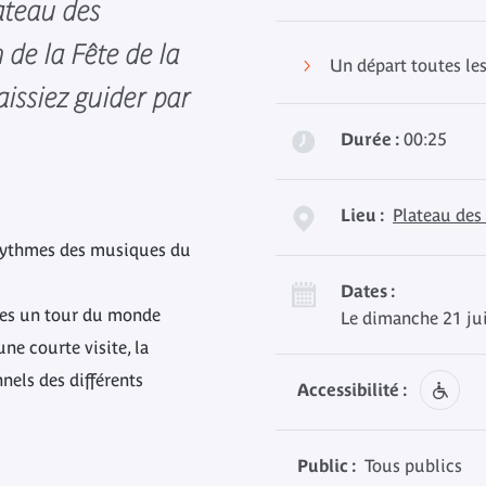
ateau des
n de la Fête de la
Un départ toutes le
aissiez guider par
Durée :
00:25
Lieu :
Plateau des
 rythmes des musiques du
Dates :
aites un tour du monde
Le dimanche 21 ju
ne courte visite, la
nels des différents
Accessibilité :
Public :
Tous publics