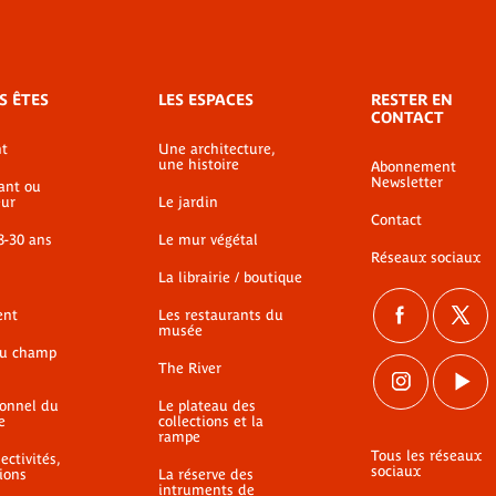
S ÊTES
LES ESPACES
RESTER EN
CONTACT
t
Une architecture,
une histoire
Abonnement
Newsletter
ant ou
ur
Le jardin
Contact
8-30 ans
Le mur végétal
Réseaux sociaux
La librairie / boutique
ent
Les restaurants du
musée
du champ
The River
ionnel du
Le plateau des
e
collections et la
rampe
Tous les réseaux
ectivités,
sociaux
ions
La réserve des
intruments de