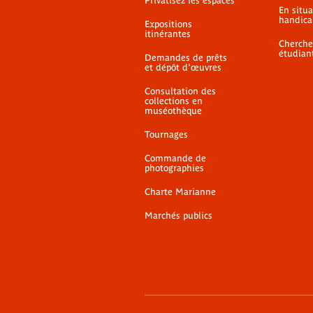
Privatisez les espaces
En situ
handica
Expositions
itinérantes
Cherche
étudian
Demandes de prêts
et dépôt d'œuvres
Consultation des
collections en
muséothèque
Tournages
Commande de
photographies
Charte Marianne
Marchés publics