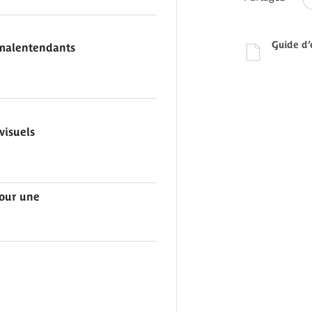
 malentendants
visuels
pour une