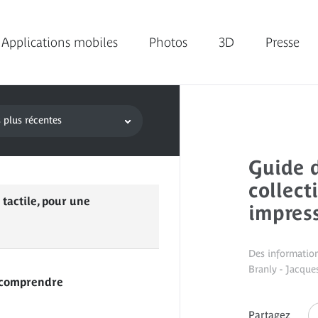
Applications mobiles
Photos
3D
Presse
 plus récentes
Guide d
collect
 tactile, pour une
impress
Des information
Branly - Jacque
à comprendre
Partagez