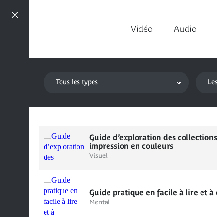
Médias
Aller
à
la
Vidéo
Audio
navigation
Aller
au
Vidéo
Audio
Applications
Photos
3D
Presse
Accessibilité
contenu
mobiles
Tous les types
Les
Guide d’exploration des collections
impression en couleurs
Visuel
Guide pratique en facile à lire et 
Mental