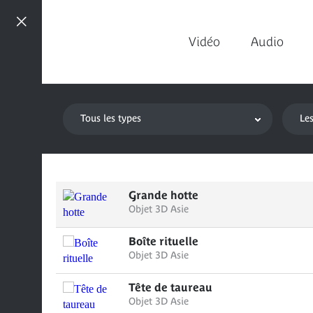
Médias
Aller
à
la
Vidéo
Audio
navigation
Aller
au
Vidéo
Audio
Applications
Photos
3D
contenu
mobiles
Tous les types
Les
Grande hotte
Objet 3D Asie
Boîte rituelle
Objet 3D Asie
Tête de taureau
Objet 3D Asie