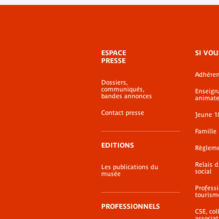
Menu
ESPACE
SI VOU
de
PRESSE
bas-
Adhéren
de-
Dossiers,
page
communiqués,
Enseign
bandes annonces
animate
Contact presse
Jeune 1
Famille
EDITIONS
Règlem
Relais 
Les publications du
social
musée
Profess
tourism
PROFESSIONNELS
CSE, coll
associat