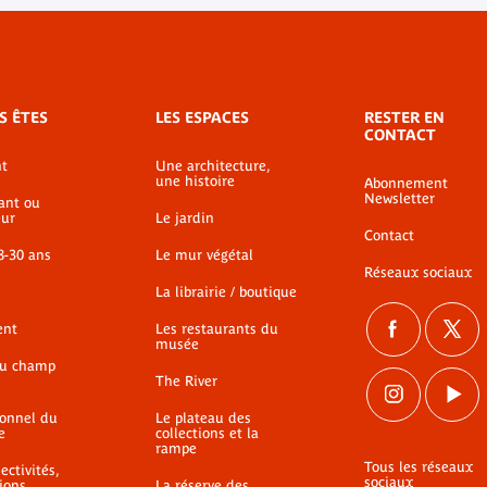
S ÊTES
LES ESPACES
RESTER EN
CONTACT
t
Une architecture,
une histoire
Abonnement
Newsletter
ant ou
ur
Le jardin
Contact
8-30 ans
Le mur végétal
Réseaux sociaux
La librairie / boutique
ent
Les restaurants du
musée
du champ
The River
ionnel du
Le plateau des
e
collections et la
rampe
Tous les réseaux
ectivités,
sociaux
ions
La réserve des