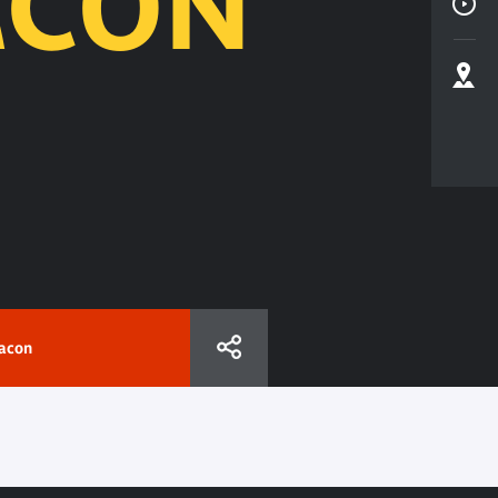
ACON
acon