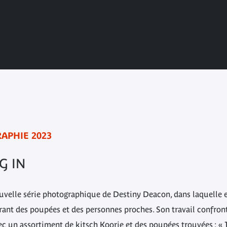
APHIE 2023
G IN
uvelle série photographique de Destiny Deacon, dans laquelle 
rant des poupées et des personnes proches. Son travail confront
c un assortiment de kitsch Koorie et des poupées trouvées : « J