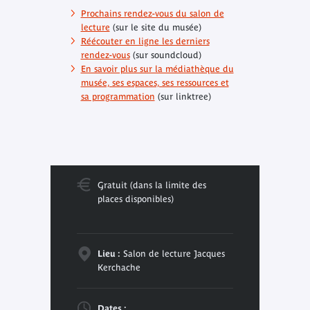
Prochains rendez-vous du salon de
lecture
(sur le site du musée)
Réécouter en ligne les derniers
rendez-vous
(sur soundcloud)
En savoir plus sur la médiathèque du
musée, ses espaces, ses ressources et
sa programmation
(sur linktree)
Gratuit (dans la limite des
places disponibles)
Lieu :
Salon de lecture Jacques
Kerchache
Dates :