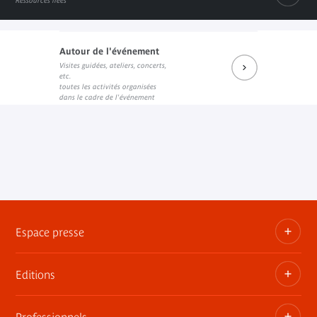
Ressources liées
Autour de l'événement
Visites guidées, ateliers, concerts,
Prochains rendez-vous du salon de lecture JK
Réécouter les dernières rencontres
Prochains événements sur Fa
etc.
Lien externe
Lien externe
Lien externe
toutes les activités organisées
dans le cadre de l'événement
Espace presse
Editions
Dossiers, communiqués, bandes annonces
Contact presse
Professionnels