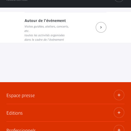
Autour de l'événement
Visites guidées, ateliers, concerts,
Prochains rendez-vous du salon de lecture J.K.
Réécouter les dernières rencontres
Le livre sur le site de l'éditeur
etc.
Lien externe
Lien externe
Lien externe
toutes les activités organisées
dans le cadre de l'événement
Espace presse
Editions
Dossiers, communiqués, bandes annonces
Contact presse
Professionnels