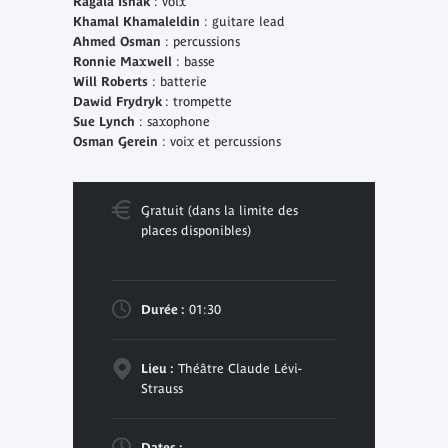
Ragaia Ishak
: voix
Khamal Khamaleldin
: guitare lead
Ahmed Osman
: percussions
Ronnie Maxwell
: basse
Will Roberts
: batterie
Dawid Frydryk
: trompette
Sue Lynch
: saxophone
Osman Gerein
: voix et percussions
Gratuit (dans la limite des
places disponibles)
Durée :
01:30
Lieu :
Théâtre Claude Lévi-
Strauss
Dates :