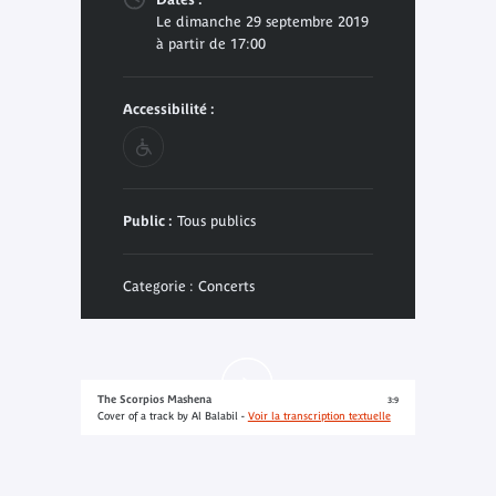
Le dimanche 29 septembre 2019
à partir de 17:00
Accessibilité :
Public :
Tous publics
Categorie : Concerts
The Scorpios Mashena
3:9
Cover of a track by Al Balabil -
Voir la transcription textuelle