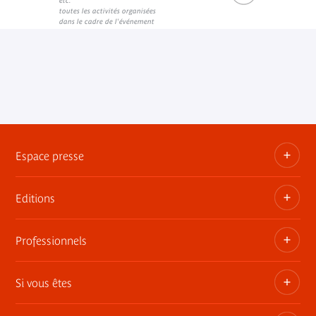
etc.
toutes les activités organisées
dans le cadre de l'événement
Espace presse
Editions
Dossiers, communiqués, bandes annonces
Contact presse
Professionnels
Les publications du musée
Si vous êtes
Privatisez les espaces