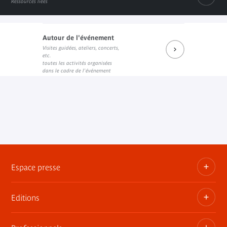
Ressources liées
Autour de l'événement
IRD Éditions
Visites guidées, ateliers, concerts,
Lien externe
etc.
toutes les activités organisées
dans le cadre de l'événement
Espace presse
Editions
Dossiers, communiqués, bandes annonces
Contact presse