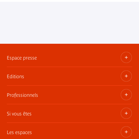
Espace presse
Editions
Dossiers, communiqués, bandes annonces
Contact presse
Professionnels
Les publications du musée
Si vous êtes
Privatisez les espaces
Expositions itinérantes
Les espaces
Adhérent