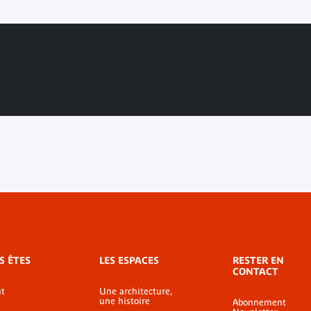
S ÊTES
LES ESPACES
RESTER EN
CONTACT
t
Une architecture,
une histoire
Abonnement