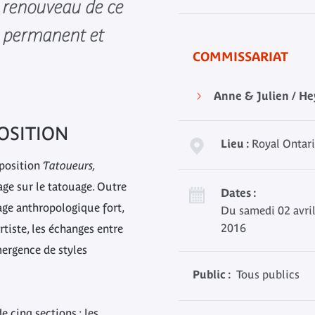
e renouveau de ce
 permanent et
COMMISSARIAT
Anne & Julien / Hey
OSITION
Lieu :
Royal Ontar
xposition
Tatoueurs,
ge sur le tatouage. Outre
Dates :
age anthropologique fort,
Du samedi 02 avri
2016
artiste, les échanges entre
ergence de styles
Public :
Tous publics
e cinq sections : les