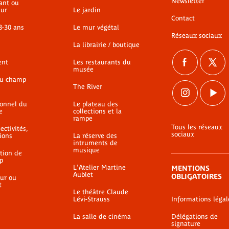
Newsletter
ant ou
ur
Le jardin
Contact
8-30 ans
Le mur végétal
Réseaux sociaux
La librairie / boutique
ent
Les restaurants du
musée
du champ
The River
ionnel du
Le plateau des
e
collections et la
rampe
Tous les réseaux
ectivités,
sociaux
ions
La réserve des
intruments de
musique
ation de
p
L'Atelier Martine
MENTIONS
Aublet
OBLIGATOIRES
ur ou
t
Le théâtre Claude
Lévi-Strauss
Informations légal
La salle de cinéma
Délégations de
signature