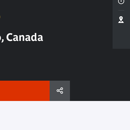
S
, Canada