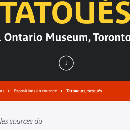
TATOUÉ
l Ontario Museum, Toronto
nts
Expositions en tournée
Tatoueurs, tatoués
 les sources du