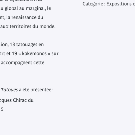
Categorie : Expositions 
u global au marginal, le
, la renaissance du
eaux territoires du monde.
ion, 13 tatouages en
’art et 19 « kakemonos » sur
, accompagnent cette
 Tatoués
a été présentée :
cques Chirac du
15