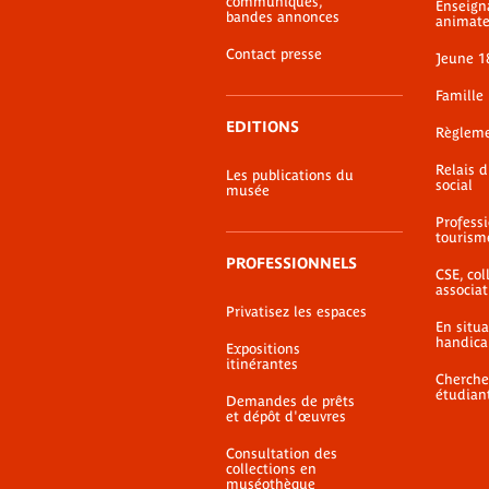
communiqués,
Enseign
bandes annonces
animate
Contact presse
Jeune 1
Famille
EDITIONS
Règlem
Relais 
Les publications du
social
musée
Profess
tourism
PROFESSIONNELS
CSE, coll
associat
Privatisez les espaces
En situ
handica
Expositions
itinérantes
Cherche
étudian
Demandes de prêts
et dépôt d'œuvres
Consultation des
collections en
muséothèque