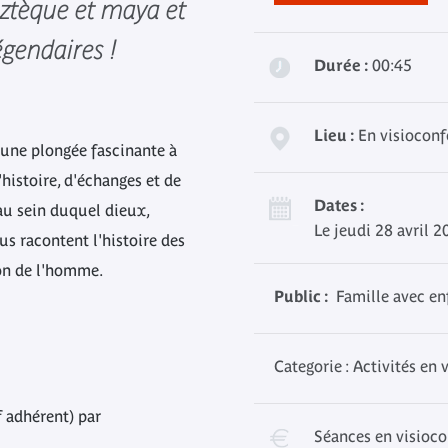
aztèque et maya et
égendaires !
Durée :
00:45
Lieu :
En visioconf
s une plongée fascinante à
'histoire, d'échanges et de
Dates :
au sein duquel dieux,
Le jeudi 28 avril 
s racontent l'histoire des
ion de l'homme.
Public :
Famille avec enf
Categorie : Activités en
if adhérent) par
Séances en visioc