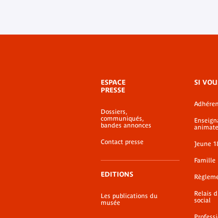
Menu
ESPACE
SI VOU
de
PRESSE
bas-
Adhéren
de-
Dossiers,
page
communiqués,
Enseign
bandes annonces
animate
Contact presse
Jeune 1
Famille
EDITIONS
Règlem
Relais 
Les publications du
social
musée
Profess