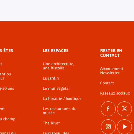
S ÊTES
LES ESPACES
RESTER EN
CONTACT
t
Une architecture,
une histoire
Abonnement
Newsletter
ant ou
ur
Le jardin
Contact
8-30 ans
Le mur végétal
Réseaux sociaux
La librairie / boutique
ent
Les restaurants du
musée
du champ
The River
ionnel du
Le plateau des