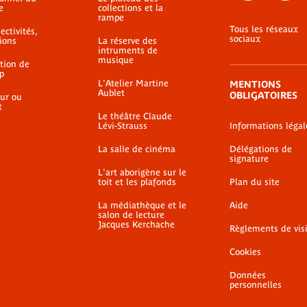
e
collections et la
rampe
Tous les réseaux
ectivités,
sociaux
ions
La réserve des
intruments de
musique
ation de
p
L'Atelier Martine
MENTIONS
Aublet
OBLIGATOIRES
ur ou
t
Le théâtre Claude
Lévi-Strauss
Informations légal
La salle de cinéma
Délégations de
signature
L'art aborigène sur le
toit et les plafonds
Plan du site
La médiathèque et le
Aide
salon de lecture
Jacques Kerchache
Règlements de vis
Cookies
Données
personnelles