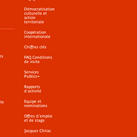
Démocratisation
culturelle et
action
territoriale
Coopération
internationale
Chiffres clés
es
FAQ Conditions
de visite
Services
Publics+
Rapports
d'activité
Equipe et
ite
nominations
Offres d'emploi
et de stage
Jacques Chirac