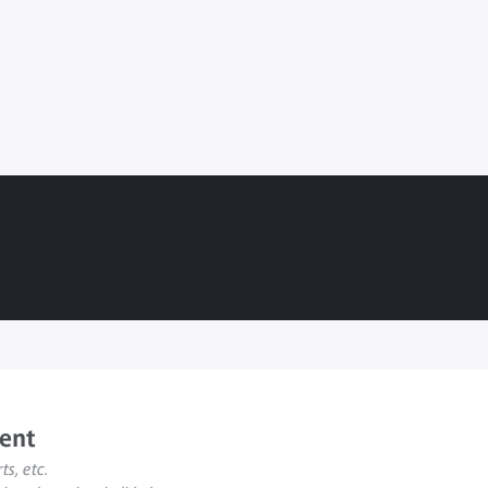
ent
ts, etc.