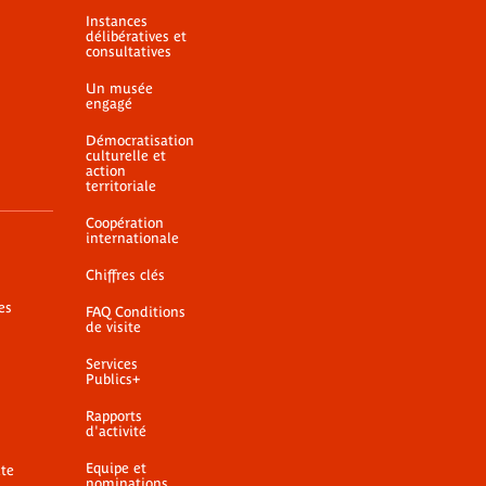
Instances
délibératives et
consultatives
Un musée
engagé
Démocratisation
culturelle et
action
territoriale
Coopération
internationale
Chiffres clés
es
FAQ Conditions
de visite
Services
Publics+
Rapports
d'activité
Equipe et
ite
nominations