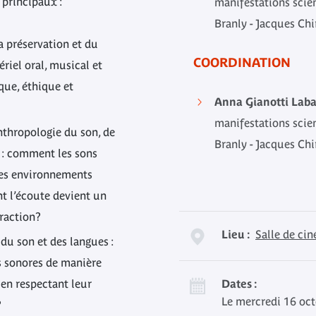
s principaux :
manifestations scie
Branly - Jacques Chi
la préservation et du
COORDINATION
iel oral, musical et
que, éthique et
Anna Gianotti Lab
manifestations scie
nthropologie du son, de
Branly - Jacques Chi
 : comment les sons
des environnements
t l’écoute devient un
eraction?
Lieu :
Salle de ci
du son et des langues :
s sonores de manière
 en respectant leur
Dates :
Le mercredi 16 oct
?