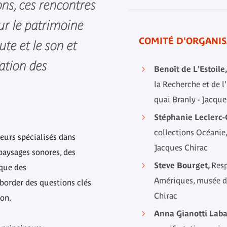
ons, ces rencontres
ur le patrimoine
COMITÉ D'ORGANIS
ute et le son et
sation des
Benoît de L'Estoile
la Recherche et de 
quai Branly - Jacque
Stéphanie Leclerc-
collections Océanie
eurs spécialisés dans
Jacques Chirac
 paysages sonores, des
Steve Bourget,
Resp
 que des
Amériques, musée du
border des questions clés
Chirac
ion.
Anna Gianotti Lab