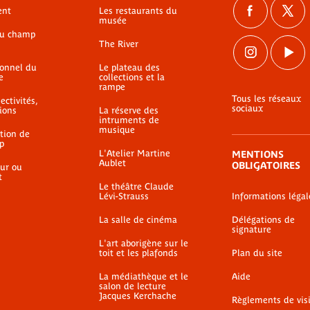
ent
Les restaurants du
musée
du champ
The River
ionnel du
Le plateau des
e
collections et la
rampe
Tous les réseaux
ectivités,
sociaux
ions
La réserve des
intruments de
musique
ation de
p
L'Atelier Martine
MENTIONS
Aublet
OBLIGATOIRES
ur ou
t
Le théâtre Claude
Lévi-Strauss
Informations légal
La salle de cinéma
Délégations de
signature
L'art aborigène sur le
toit et les plafonds
Plan du site
La médiathèque et le
Aide
salon de lecture
Jacques Kerchache
Règlements de vis