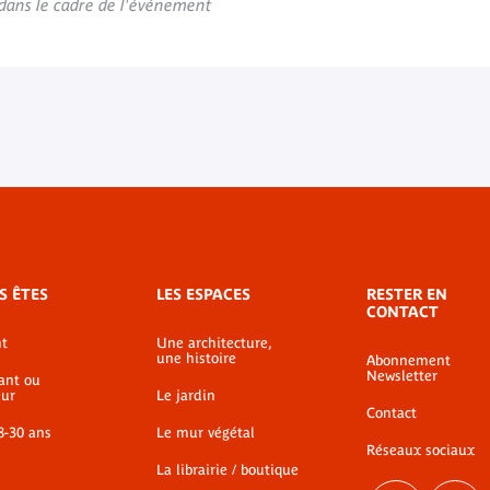
s dans le cadre de l'événement
S ÊTES
LES ESPACES
RESTER EN
CONTACT
t
Une architecture,
une histoire
Abonnement
Newsletter
ant ou
ur
Le jardin
Contact
8-30 ans
Le mur végétal
Réseaux sociaux
La librairie / boutique