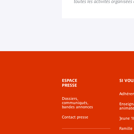
toutes les activités organisée
Menu
ESPACE
SI VOU
de
PRESSE
bas-
Adhéren
de-
Dossiers,
page
communiqués,
Enseign
bandes annonces
animate
Contact presse
Jeune 1
Famille