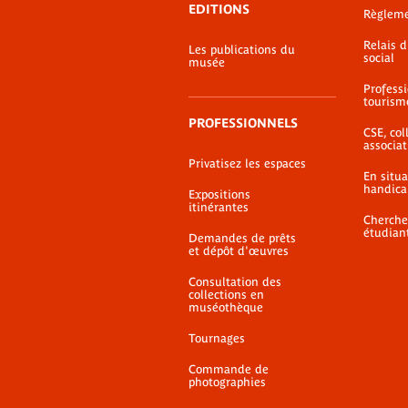
EDITIONS
Règlem
Relais 
Les publications du
social
musée
Profess
tourism
PROFESSIONNELS
CSE, coll
associat
Privatisez les espaces
En situ
handica
Expositions
itinérantes
Cherche
étudian
Demandes de prêts
et dépôt d'œuvres
Consultation des
collections en
muséothèque
Tournages
Commande de
photographies