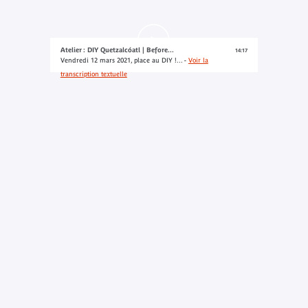
Atelier : DIY Quetzalcóatl | Before...
14:17
Vendredi 12 mars 2021, place au DIY !... -
Voir la
transcription textuelle