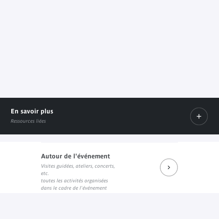
En savoir plus
Ressources liées
Autour de l'événement
Programme
Visites guidées, ateliers, concerts,
Document PDF
etc.
toutes les activités organisées
dans le cadre de l'événement