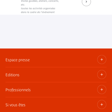
Visites guidées, ateliers, concerts,
Document PDF
etc.
toutes les activités organisées
dans le cadre de l'événement
Espace presse
Editions
Dossiers, communiqués, bandes annonces
Contact presse
Professionnels
Les publications du musée
Si vous êtes
Privatisez les espaces