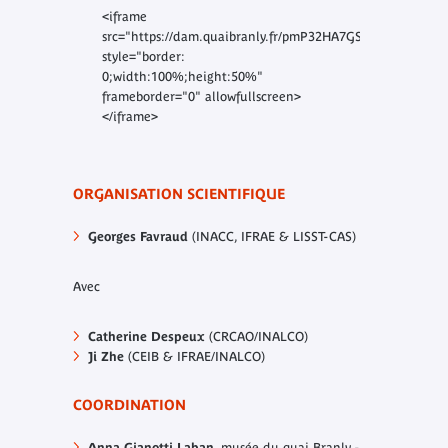
<iframe
src="https://dam.quaibranly.fr/pmP32HA7GS"
style="border:
0;width:100%;height:50%"
frameborder="0" allowfullscreen>
</iframe>
ORGANISATION SCIENTIFIQUE
Georges Favraud
(INACC, IFRAE & LISST-CAS)
Avec
Catherine Despeux
(CRCAO/INALCO)
Ji Zhe
(CEIB & IFRAE/INALCO)
COORDINATION
Anna Gianotti Laban
, musée du quai Branly -