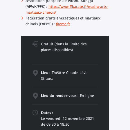
Association française de Wushu Kungfu
(AFWK/FFK) :
https://www.ffkarate.fr/wushu-arts-
martiaux-chinois/
Fédération d'arts énergétiques et martiaux
chinois (FAEMC) :
faemc.fr
Gratuit (dans la limite des
places disponibles)
Lieu :
Théâtre Claude Lévi-
Strauss
Lieu du rendez-vous :
En ligne
Dates :
Le vendredi 12 novembre 2021
de 09:30 à 18:30