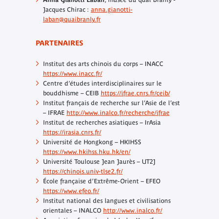
Jacques Chirac :
anna.gianotti-
laban@quaibranly.fr
PARTENAIRES
Institut des arts chinois du corps – INACC
https://www.inacc.fr/
Centre d’études interdisciplinaires sur le
bouddhisme – CEIB
https://ifrae.cnrs.fr/ceib/
Institut français de recherche sur l’Asie de l’est
– IFRAE
http://www.inalco.fr/recherche/ifrae
Institut de recherches asiatiques – IrAsia
https://irasia.cnrs.fr/
Université de Hongkong – HKIHSS
https://www.hkihss.hku.hk/en/
Université Toulouse Jean Jaurès – UT2J
https://chinois.univ-tlse2.fr/
École française d’Extrême-Orient – EFEO
https://www.efeo.fr/
Institut national des langues et civilisations
orientales – INALCO
http://www.inalco.fr/