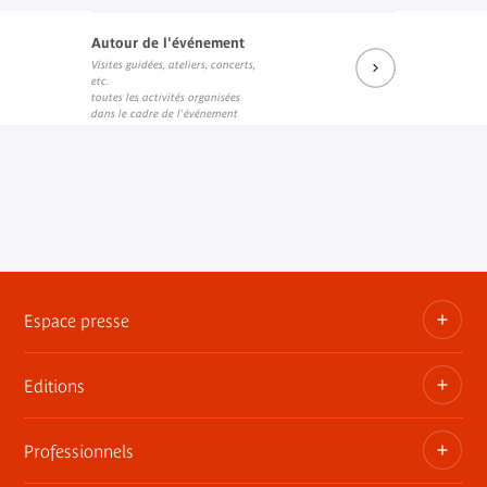
Autour de l'événement
Visites guidées, ateliers, concerts,
Programme et résumés
etc.
Lien externe
toutes les activités organisées
dans le cadre de l'événement
Espace presse
Editions
Dossiers, communiqués, bandes annonces
Contact presse
Professionnels
Les publications du musée