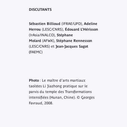
DISCUTANTS
Sébastien Billioud
(IFRAE/UPD),
Adeline
Herrou
(LESC/CNRS),
Édouard L’Hérisson
(IrAsia/INALCO),
Stéphane
Molard
(AFWK),
Stéphane Rennesson
(LESC/CNRS) et
Jean-Jacques Sagot
(
FAEMC)
Photo
: Le maître d'arts martiaux
taoïstes Li Jiazhong pratique sur le
parvis du temple des Transformations
intensifiées (Hunan, Chine). © Georges
Favraud, 2008.