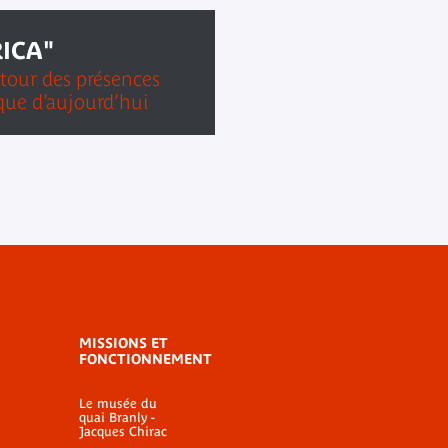
RICA"
tour des présences
que d’aujourd’hui
MISSIONS ET
FONCTIONNEMENT
Le musée du
quai Branly -
Jacques Chirac