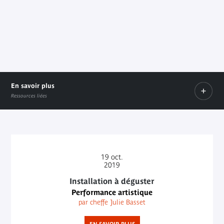
En savoir plus
Ressources liées
Programme du Week-end "Les cuisines s'invitent au mu
Document PDF
19
oct.
2019
Installation à déguster
Performance artistique
par cheffe Julie Basset
EN SAVOIR PLUS