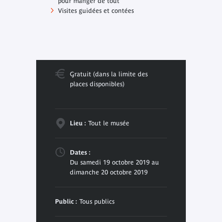
pour manger de tout"
Visites guidées et contées
Gratuit (dans la limite des
places disponibles)
Lieu :
Tout le musée
Dates :
Du samedi 19 octobre 2019 au
dimanche 20 octobre 2019
Public :
Tous publics